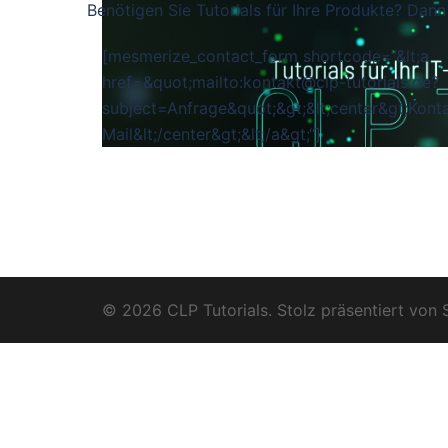
Benötigen Sie Tutorials für Ihre Produkte? Dann
[mesmerize_contact_form shortcode=“&lt;a
href=&quot;mailto:kontakt@clp-tutorials.de?
subject=Anfrage&quot;&gt;&lt;center&gt;Kon
Mail&lt;/center&gt;&lt;/a&gt;“]
© 2026 CLP Tutorials. Stolz präsentiert von