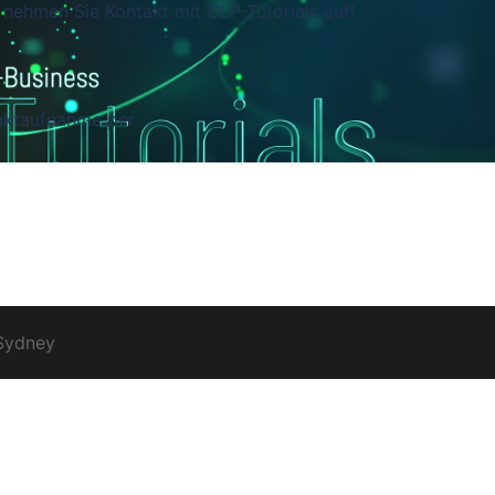
 nehmen Sie Kontakt mit CLP-Tutorials auf!
taktaufnahme per
Sydney